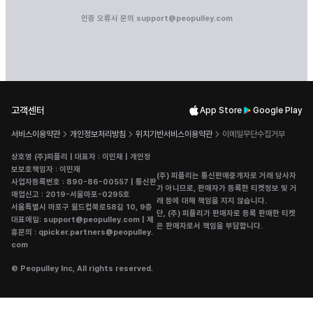
인증 오류시 문의 support@peopulley.com
고객센터
App Store
Google Play
서비스이용약관
개인정보처리방침
위치기반서비스이용약관
이메일무단수집거부
상호명 (주)피플리 | 대표자 : 이민재 | 개인정
보보호책임자 : 이민재
(주) 피플리는 통신판매중개자로 거래 당사자
사업자등록번호 : 890-86-00557 | 통신판
가 아니므로, 판매자가 등록한 티켓정보 및 거
매업신고 : 2019-서울마포-0295호
래 등에 대해 책임을 지지 않습니다.
서울특별시 마포구 월드컵북로58길 10, 9층
단, (주) 피플리가 판매자로 등록 판매한 티켓
대표메일: support@peopulley.com | 제
은 판매자로서 책임을 부담합니다.
휴문의 : qpicker.partners@peopulley.
com
© Peopulley Inc, All rights reserved.